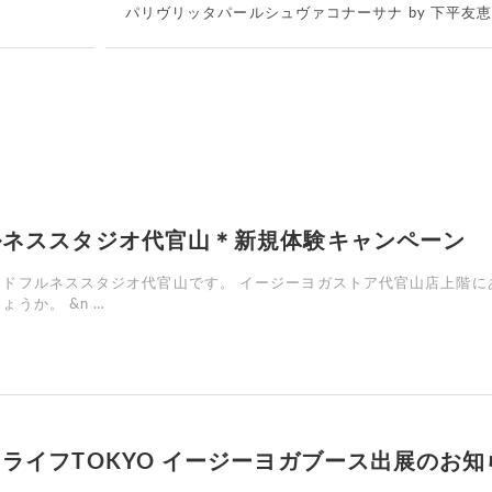
パリヴリッタパールシュヴァコナーサナ by 下平友
ルネススタジオ代官山＊新規体験キャンペーン
ンドフルネススタジオ代官山です。 イージーヨガストア代官山店上階に
うか。 &n …
ライフTOKYO イージーヨガブース出展のお知