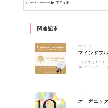
ナヴァーサナ by 下平友恵
関連記事
20.11.01
マインドフ
こんにちは！マイ
タジオをご存じでしょ
23.03.03
オーガニック