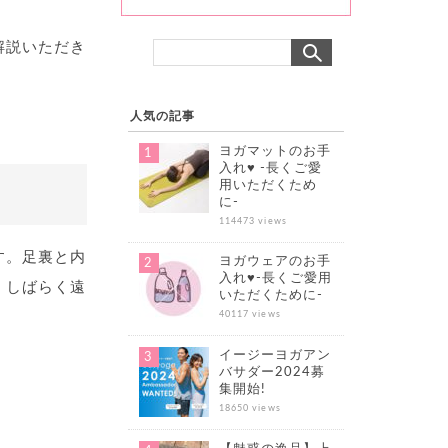
解説いただき
人気の記事
ヨガマットのお手
入れ♥ -長くご愛
用いただくため
に-
114473 views
す。足裏と内
ヨガウェアのお手
入れ♥-長くご愛用
。しばらく遠
いただくために-
40117 views
イージーヨガアン
バサダー2024募
集開始!
18650 views