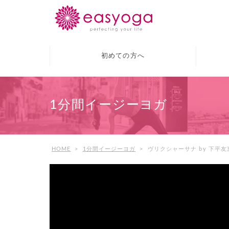
初めての方へ
1分間イージーヨガ
HOME
>
1分間イージーヨガ
>
ヴリクシャーサナ by 下平友