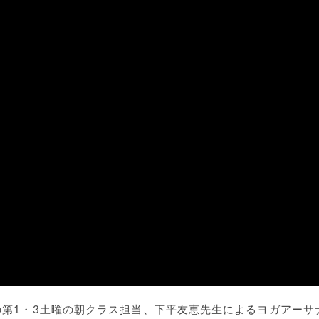
第1・3土曜の朝クラス担当、下平友恵先生によるヨガアーサ