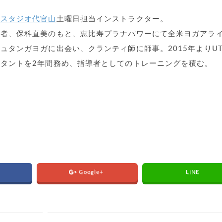
ススタジオ代官山
土曜日担当インストラクター。
人者、保科直美のもと、恵比寿プラナパワーにて全米ヨガアラ
ュタンガヨガに出会い、クランティ師に師事。2015年よりUT
タントを2年間務め、指導者としてのトレーニングを積む。
Google+
LINE