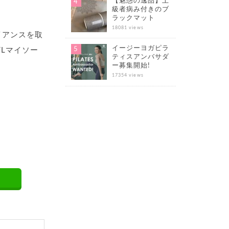
【魅惑の逸品】上
級者病み付きのブ
ラックマット
18081 views
イアンスを取
イージーヨガピラ
Lマイソー
ティスアンバサダ
ー募集開始!
17354 views