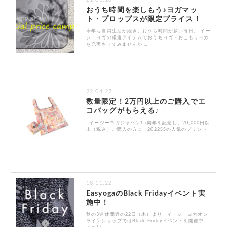
おうち時間を楽しもう♪ヨガマッ
ト・プロップスが限定プライス！
今年も自粛生活が続き、おうち時間が多い毎日。 イー
ジーヨガの厳選アイテムでおうちヨガ・おこもりヨガ
を充実させてみませんか …
22.04.27
数量限定！2万円以上のご購入でエ
コバッグがもらえる♪
イージーヨガジャパン15周年を記念し、20,000円以
上（税込）ご購入の方に、2022SSの人気のプリント
…
18.11.22
EasyogaのBlack Fridayイベント実
施中！
秋の3連休間近の22日（木）より、イージーヨガオン
ラインショップではBlack Fridayイベントを開催中！