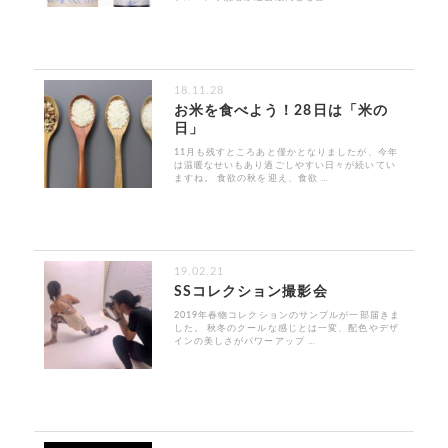
18.11.28
お米を食べよう！28日は「米の
日」
11月も残すところあと僅かとなりましたが、今年
は温暖なせいもあり過ごしやすい日々が続いてい
ますね。 食欲の秋を迎え、食欲 …
19.02.21
SSコレクション撮影会
2019年春物コレクションのサンプルが一部届きま
した。 秋冬のクールな感じとは一変、配色やデザ
インの美しさがパワーアップ …