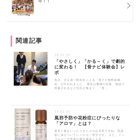
中！！
関連記事
18.11.29
「やさしく」「かる～く」で劇的
に変わる！ 【骨ナビ体験会】レ
ポ
先日、大江清一郎先生による「骨ナビ無料体験
会」が行われました。 最近は書籍の出版、雑誌で
特集されるなど注目が集まり、「骨 …
19.02.14
風邪予防や花粉症にぴったりな
「アロマ」とは？
真冬と春をいったりきたりのお天気ですね。気温
差に体がついていくのも一苦労です。 また、イン
フルエンザ患者が過去最高とも言 …