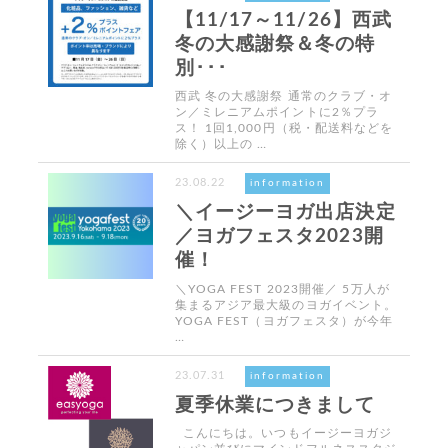
【11/17～11/26】西武
冬の大感謝祭＆冬の特
別･･･
西武 冬の大感謝祭 通常のクラブ・オ
ン／ミレニアムポイントに2％プラ
ス！ 1回1,000円（税・配送料などを
除く）以上の …
23.08.22
information
＼イージーヨガ出店決定
／ヨガフェスタ2023開
催！
＼YOGA FEST 2023開催／ 5万人が
集まるアジア最大級のヨガイベント。
YOGA FEST（ヨガフェスタ）が今年
…
23.07.31
information
夏季休業につきまして
こんにちは。いつもイージーヨガジ