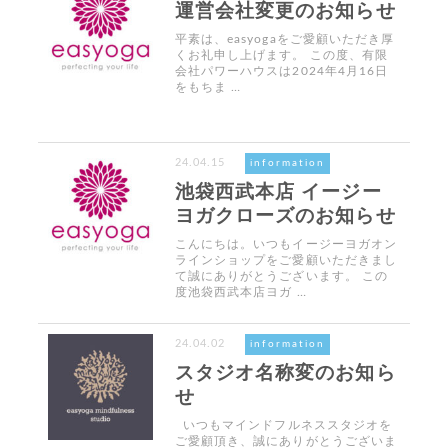
運営会社変更のお知らせ
平素は、easyogaをご愛顧いただき厚
くお礼申し上げます。 この度、有限
会社パワーハウスは2024年4月16日
をもちま …
24.04.15
information
池袋西武本店 イージー
ヨガクローズのお知らせ
こんにちは。いつもイージーヨガオン
ラインショップをご愛顧いただきまし
て誠にありがとうございます。 この
度池袋西武本店ヨガ …
24.04.02
information
スタジオ名称変のお知ら
せ
いつもマインドフルネススタジオを
ご愛顧頂き、誠にありがとうございま