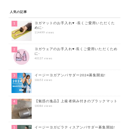
人気の記事
ヨガマットのお手入れ♥ -長くご愛用いただくた
めに-
114499 views
ヨガウェアのお手入れ♥-長くご愛用いただくため
に-
40137 views
イージーヨガアンバサダー2024募集開始!
18653 views
【魅惑の逸品】上級者病み付きのブラックマット
18086 views
イージーヨガピラティスアンバサダー募集開始!