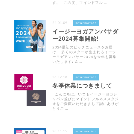
す。 この度、マインドフル …
24.01.09
information
イージーヨガアンバサダ
ー2024募集開始!
2024最初のビックニュースをお届
け！ 多くのスターが生まれるイージ
ーヨガアンバサー2024を今年も募集
いたします♪ & …
23.12.18
information
冬季休業につきまして
こんにちは。いつもイージーヨガジ
ャパン並びにマインドフルネススタジ
オをご愛顧いただきまして誠にありが
とうご …
23.11.15
information