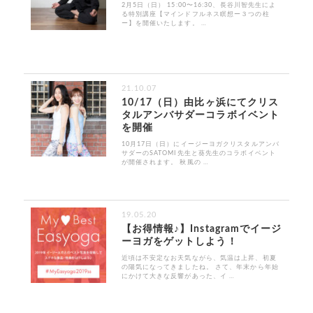
2月5日（日） 15:00〜16:30、長谷川智先生によ
る特別講座【マインドフルネス瞑想ー３つの柱
ー】を開催いたします。 …
21.10.07
10/17（日）由比ヶ浜にてクリス
タルアンバサダーコラボイベント
を開催
10月17日（日）にイージーヨガクリスタルアンバ
サダーのSATOMI先生と葵先生のコラボイベント
が開催されます。 秋風の …
19.05.20
【お得情報♪】Instagramでイージ
ーヨガをゲットしよう！
近頃は不安定なお天気ながら、気温は上昇、初夏
の陽気になってきましたね。 さて、年末から年始
にかけて大きな反響があった、イ …