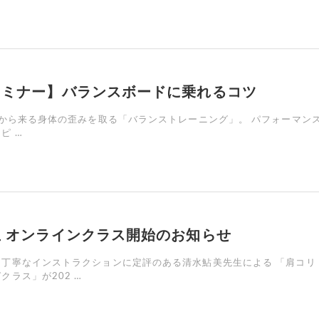
セミナー】バランスボードに乗れるコツ
から来る身体の歪みを取る「バランストレーニング」。 パフォーマン
ピ …
 オンラインクラス開始のお知らせ
と丁寧なインストラクションに定評のある清水鮎美先生による 「肩コリ
クラス」が202 …