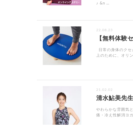
♪ &n …
22.08.23
【無料体験
日常の身体のクセ
上のために、オリン
21.02.02
清水鮎美先生
やわらかな雰囲気
痛・冷え性解消ヨガ