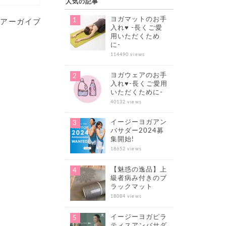
人気の記事
ヨガマットのお手
のアーガイブ
入れ♥ -長くご愛
用いただくため
に-
114490 views
ヨガウェアのお手
入れ♥-長くご愛用
いただくために-
40132 views
イージーヨガアン
バサダー2024募
集開始!
18652 views
【魅惑の逸品】上
級者病み付きのブ
ラックマット
18084 views
イージーヨガピラ
ティスアンバサダ