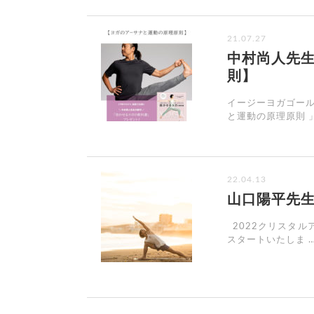
21.07.27
中村尚人先生
則】
イージーヨガゴー
と運動の原理原則 」
22.04.13
山口陽平先
2022クリスタル
スタートいたしま 